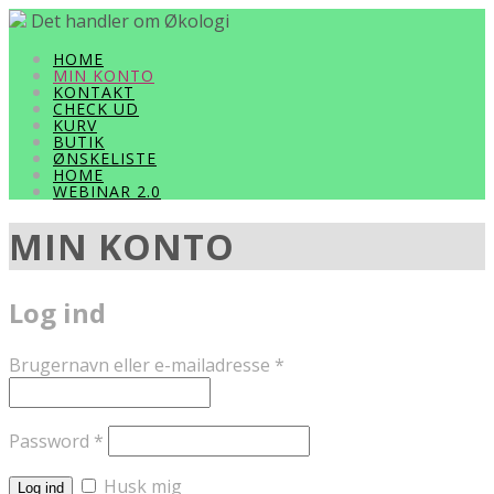
Det handler om Økologi
HOME
MIN KONTO
KONTAKT
CHECK UD
KURV
BUTIK
ØNSKELISTE
HOME
WEBINAR 2.0
MIN KONTO
Log ind
Brugernavn eller e-mailadresse
*
Password
*
Husk mig
Log ind